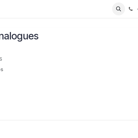
T
Sobre nosotros
Catálogo
Eventos
Noticias
Contá
analogues
S
es