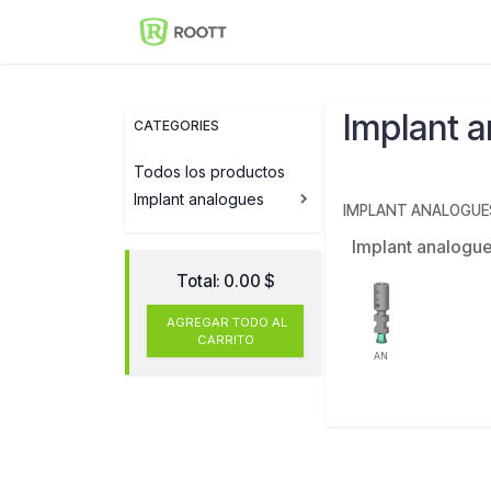
Skip to Content
Implantes Dentales ROOT
Implant 
CATEGORIES
Todos los productos
Implant analogues
IMPLANT ANALOGUE
Implant analogu
Total:
0.00
$
AGREGAR TODO AL
CARRITO
AN