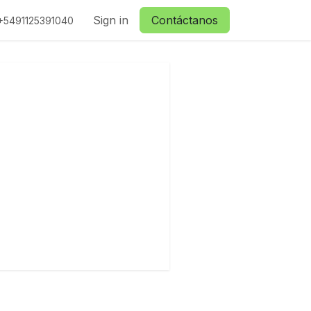
ctanos
Sign in
Contáctanos
+5491125391040