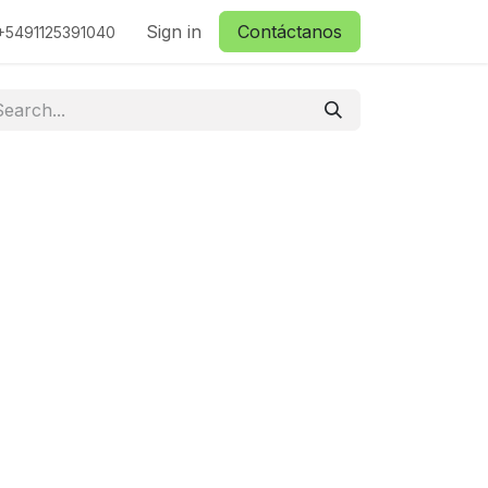
ctanos
Sign in
Contáctanos
+5491125391040