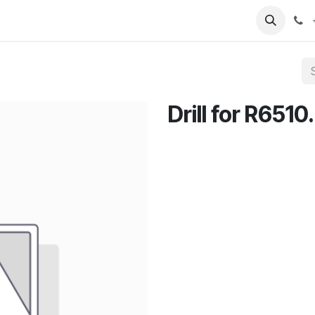
T
Sobre nosotros
Catálogo
Eventos
Noticias
Contá
Drill for R6510.