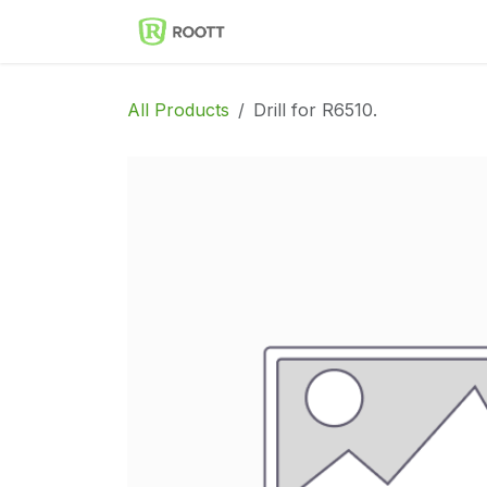
Skip to Content
Implantes Dentales ROOT
All Products
Drill for R6510.