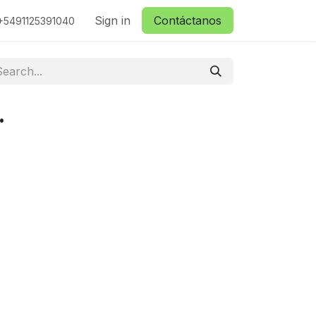
ctanos
Sign in
Contáctanos
+5491125391040
.