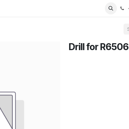
T
Sobre nosotros
Catálogo
Eventos
Noticias
Contá
Drill for R6506