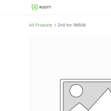
Skip to Content
Implantes Dentales ROOT
All Products
Drill for R6506.