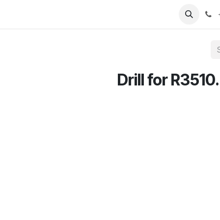
T
Sobre nosotros
Catálogo
Eventos
Noticias
Contá
Drill for R3510.