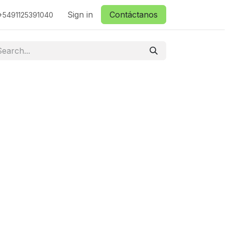
ctanos
Sign in
Contáctanos
+5491125391040