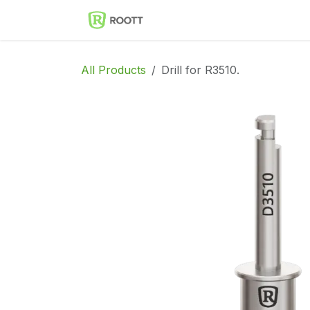
Skip to Content
Implantes Dentales ROOT
All Products
Drill for R3510.